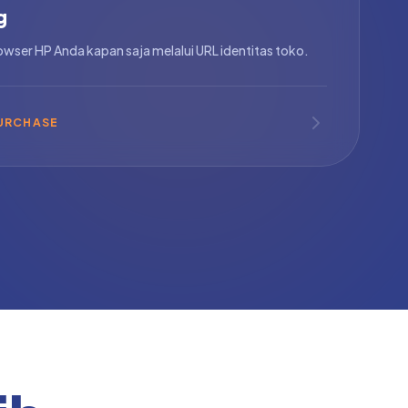
g
wser HP Anda kapan saja melalui URL identitas toko.
PURCHASE