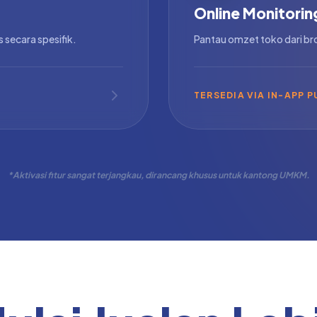
Online Monitorin
secara spesifik.
Pantau omzet toko dari bro
TERSEDIA VIA IN-APP 
*Aktivasi fitur sangat terjangkau, dirancang khusus untuk kantong UMKM.