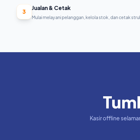
Jualan & Cetak
3
Mulai melayani pelanggan, kelola stok, dan cetak str
Tum
Kasir offline selama