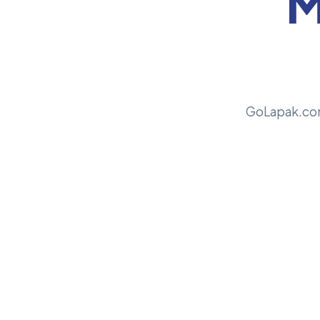
M
GoLapak.com 