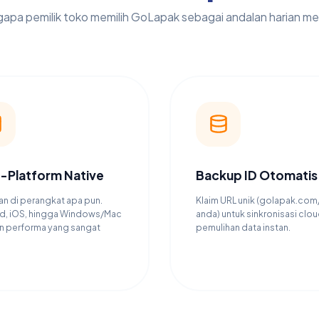
apa pemilik toko memilih GoLapak sebagai andalan harian me
i-Platform Native
Backup ID Otomatis
n di perangkat apa pun.
Klaim URL unik (golapak.co
d, iOS, hingga Windows/Mac
anda) untuk sinkronisasi clo
 performa yang sangat
pemulihan data instan.