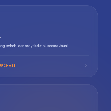
o
ang terlaris, dan proyeksi stok secara visual.
PURCHASE