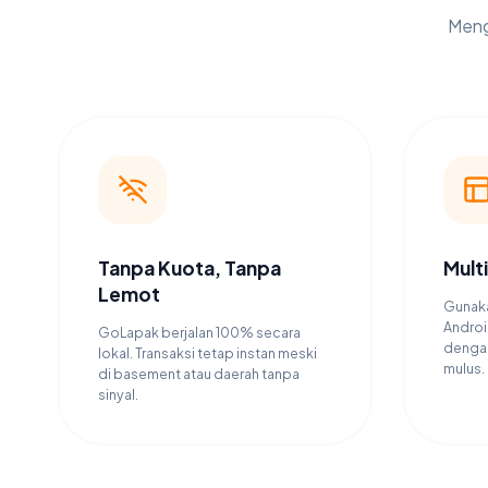
Meng
Tanpa Kuota, Tanpa
Mult
Lemot
Gunaka
Androi
GoLapak berjalan 100% secara
dengan
lokal. Transaksi tetap instan meski
mulus.
di basement atau daerah tanpa
sinyal.