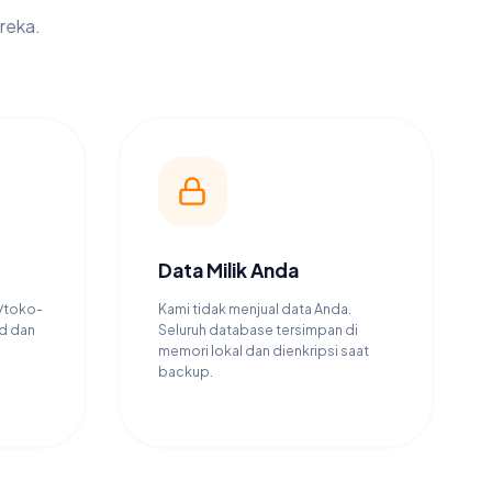
reka.
Data Milik Anda
m/toko-
Kami tidak menjual data Anda.
ud dan
Seluruh database tersimpan di
memori lokal dan dienkripsi saat
backup.