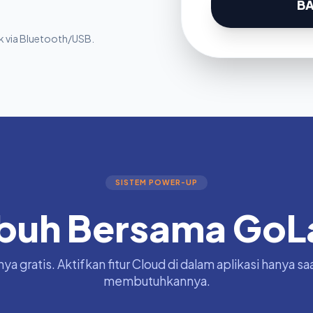
BA
uk via Bluetooth/USB.
SISTEM POWER-UP
buh Bersama GoL
nya gratis. Aktifkan fitur Cloud di dalam aplikasi hanya 
membutuhkannya.