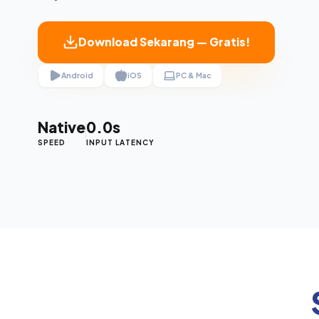
Download Sekarang — Gratis!
Android
iOS
PC & Mac
Native
0.0s
SPEED
INPUT LATENCY