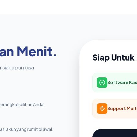
an Menit.
Siap Untuk 
 siapa pun bisa
Software Kas
erangkat pilihan Anda.
Support Mult
si akun yang rumit di awal.