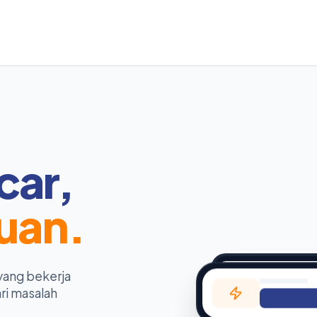
car,
uan.
yang bekerja
ri masalah