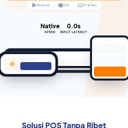
Android
iOS
PC & Mac
Native
0.0s
SPEED
INPUT LATENCY
SYSTEM READY
Solusi POS Tanpa Ribet