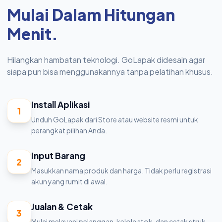
Mulai Dalam Hitungan
Menit.
Hilangkan hambatan teknologi. GoLapak didesain agar
siapa pun bisa menggunakannya tanpa pelatihan khusus.
Install Aplikasi
1
Unduh GoLapak dari Store atau website resmi untuk
perangkat pilihan Anda.
Input Barang
2
Masukkan nama produk dan harga. Tidak perlu registrasi
akun yang rumit di awal.
Jualan & Cetak
3
Mulai melayani pelanggan, kelola stok, dan cetak struk